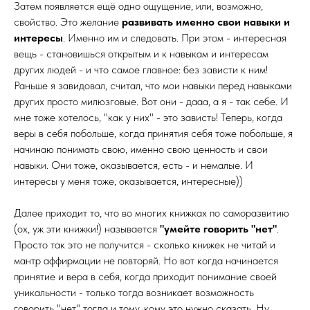
Затем появляется ещё одно ощущение, или, возможно,
свойство. Это желание
развивать именно свои навыки и
интересы
. Именно им и следовать. При этом - интересная
вещь - становишься открытым и к навыкам и интересам
других людей - и что самое главное: без зависти к ним!
Раньше я завидовал, считал, что мои навыки перед навыками
других просто милюзговые. Вот они - дааа, а я - так себе. И
мне тоже хотелось, "как у них" - это зависть! Теперь, когда
веры в себя побольше, когда принятия себя тоже побольше, я
начинаю понимать свою, именно свою ценность и свои
навыки. Они тоже, оказывается, есть - и немалые. И
интересы у меня тоже, оказывается, интересные))
Далее приходит то, что во многих книжках по саморазвитию
(ох, уж эти книжки!) называется
"умейте говорить "нет"
.
Просто так это не получится - сколько книжек не читай и
мантр аффирмации не повторяй. Но вот когда начинается
принятие и вера в себя, когда приходит понимание своей
уникальности - только тогда возникает возможность
говорить "нет" тогда и тому, кому это нужно сказать. Ну,