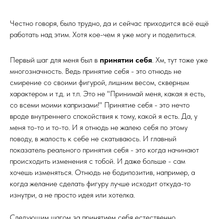
Честно говоря, было трудно, да и сейчас приходится всё ещё
работать над этим. Хотя кое-чем я уже могу и поделиться.
Первый шаг для меня был в
принятии себя
. Хм, тут тоже уже
многозначность. Ведь принятие себя - это отнюдь не
смирение со своими фигурой, лишним весом, скверным
характером и т.д. и т.п. Это не "Принимай меня, какая я есть,
со всеми моими капризами!" Принятие себя - это нечто
вроде внутреннего спокойствия к тому, какой я есть. Да, у
меня то-то и то-то. И я отнюдь не жалею себя по этому
поводу, в жалость к себе не скатываюсь. И главный
показатель реального принятия себя - это когда начинают
происходить изменения с тобой. И даже больше - сам
хочешь изменяться. Отнюдь не бодипозитив, например, а
когда желание сделать фигуру лучше исходит откуда-то
изнутри, а не просто идея или хотелка.
Следующим шагом за принятием себя естественно